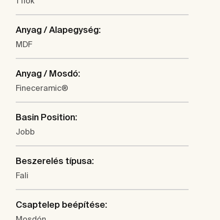
1 fiók
Anyag / Alapegység:
MDF
Anyag / Mosdó:
Fineceramic®
Basin Position:
Jobb
Beszerelés típusa:
Fali
Csaptelep beépítése:
Mosdón