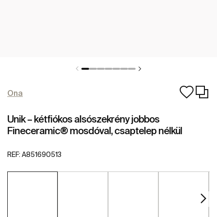
Ona
Unik – kétfiókos alsószekrény jobbos
Fineceramic® mosdóval, csaptelep nélkül
REF:
A851690513