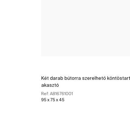
Két darab bútorra szerelhető köntöstar
akasztó
Ref:
A816761001
95 x 75 x 45
További részletek