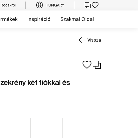
 Roca-ról
HUNGARY
ermékek
Inspiráció
Szakmai Oldal
Vissza
zekrény két fiókkal és