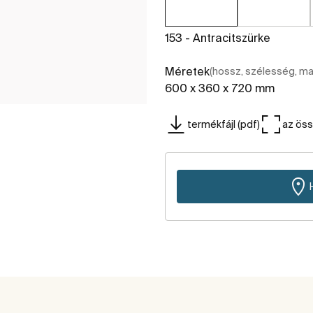
153 - Antracitszürke
Méretek
(hossz, szélesség, m
600 x 360 x 720 mm
termékfájl (pdf)
az ös