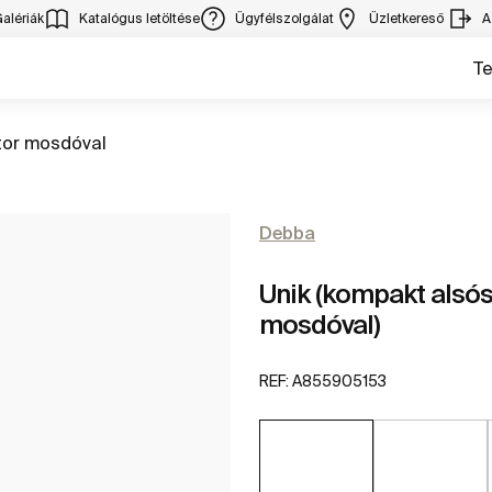
alériák
Katalógus letöltése
Ügyfélszolgálat
Üzletkereső
A
T
rás
tor mosdóval
Debba
Unik (kompakt alsós
mosdóval)
REF:
A855905153