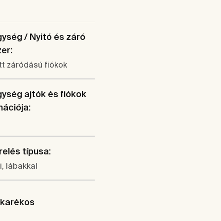
ység / Nyitó és záró
er:
t záródású fiókok
ység ajtók és fiókok
ációja:
elés típusa:
li, lábakkal
akarékos