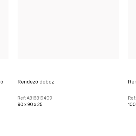
tó
Rendező doboz
Re
Ref:
A816819409
Ref
90 x 90 x 25
100
További részletek