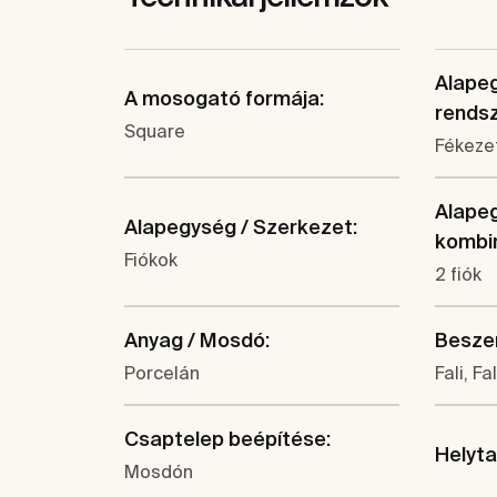
Alapeg
A mosogató formája:
rendsz
Square
Fékezet
Alapeg
Alapegység / Szerkezet:
kombin
Fiókok
2 fiók
Anyag / Mosdó:
Beszer
Porcelán
Fali, Fa
Csaptelep beépítése:
Helyt
Mosdón