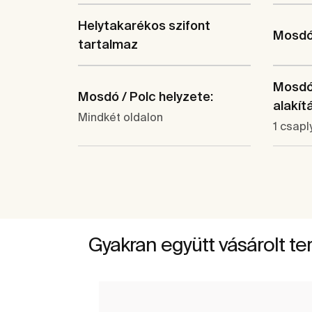
Helytakarékos szifont
Mosdó 
tartalmaz
Mosdó 
Mosdó / Polc helyzete:
alakít
Mindkét oldalon
1 csapl
Gyakran együtt vásárolt t