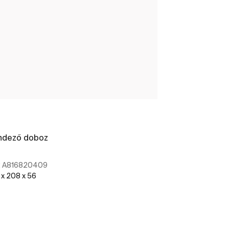
ndező doboz
:
A816820409
 x 208 x 56
További részletek