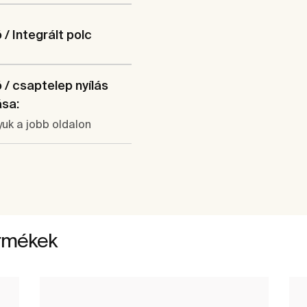
/ Integrált polc
/ csaptelep nyílás
ása:
yuk a jobb oldalon
ermékek