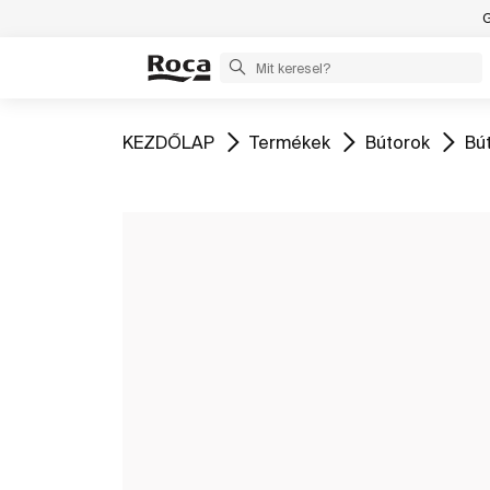
G
Ugrás
Ugrás
Ugrás
Ug
KEZDŐLAP
Termékek
Bútorok
Bú