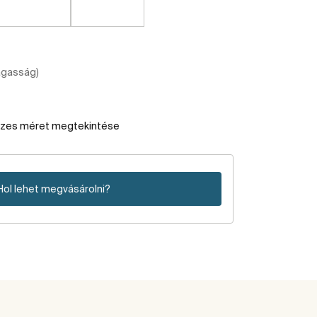
agasság)
szes méret megtekintése
Hol lehet megvásárolni?