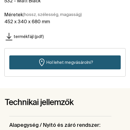
532 - Matt Black
Méretek
(hossz, szélesség, magasság)
452 x 340 x 680 mm
termékfájl (pdf)
Hol lehet megvásárolni?
Technikai jellemzők
Alapegység / Nyitó és záró rendszer: