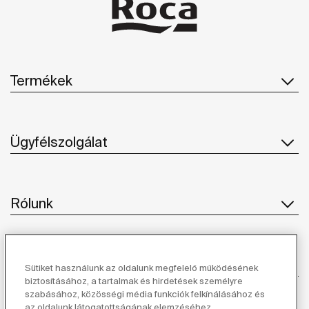
Termékek
Ügyfélszolgálat
Rólunk
Ihlet
Sütiket használunk az oldalunk megfelelő működésének
biztosításához, a tartalmak és hirdetések személyre
szabásához, közösségi média funkciók felkínálásához és
Kövessen minket
az oldalunk látogatottságának elemzéséhez.