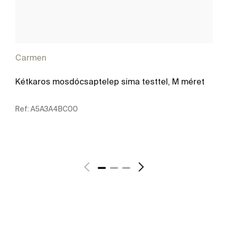
Carmen
Kétkaros mosdócsaptelep sima testtel, M méret
Ref:
A5A3A4BC00
További részletek