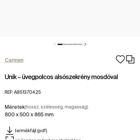
Carmen
Unik – üvegpolcos alsószekrény mosdóval
REF:
A851370425
Méretek
(hossz, szélesség, magasság)
800 x 500 x 865 mm
termékfájl (pdf)