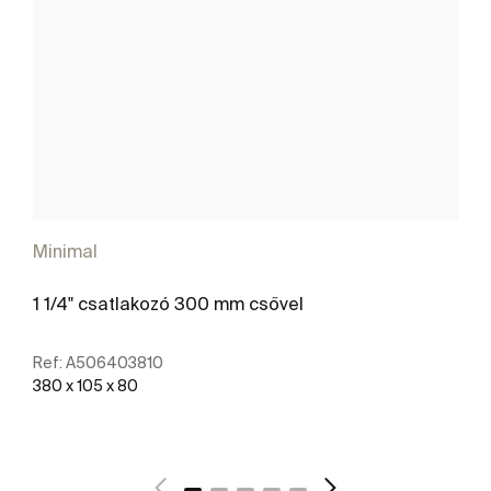
Minimal
1 1/4" csatlakozó 300 mm csővel
Ref:
A506403810
380 x 105 x 80
További részletek