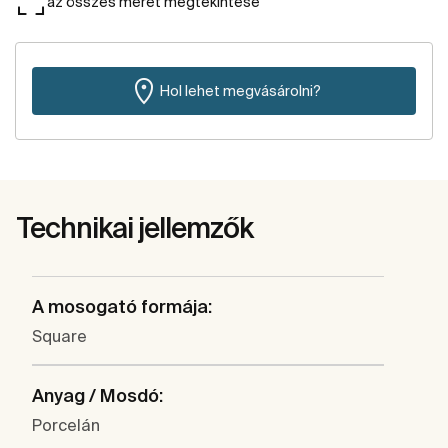
az összes méret megtekintése
Hol lehet megvásárolni?
Technikai jellemzők
A mosogató formája:
Square
Anyag / Mosdó:
Porcelán