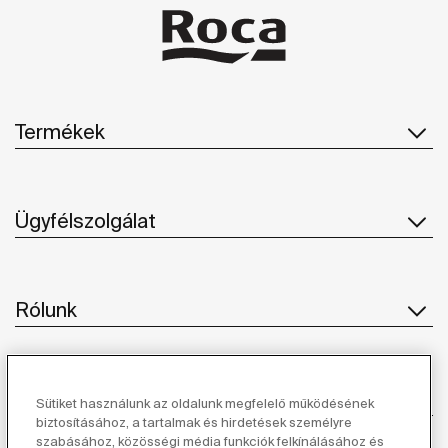
Termékek
Ügyfélszolgálat
Rólunk
Ihlet
Sütiket használunk az oldalunk megfelelő működésének
biztosításához, a tartalmak és hirdetések személyre
szabásához, közösségi média funkciók felkínálásához és
Kövessen minket