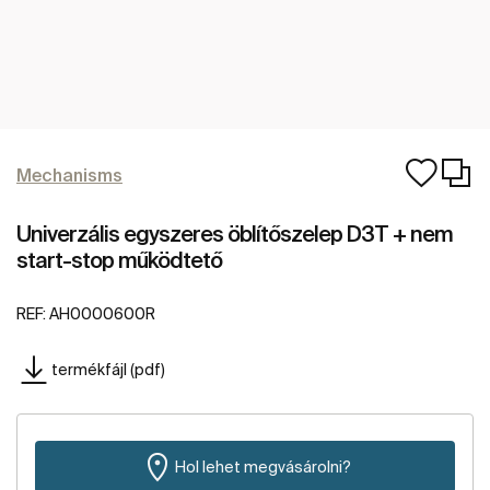
Mechanisms
Univerzális egyszeres öblítőszelep D3T + nem
start-stop működtető
REF:
AH0000600R
termékfájl (pdf)
Hol lehet megvásárolni?