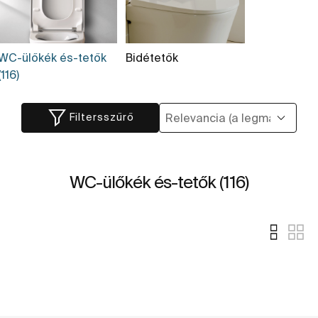
WC-ülőkék és-tetők
Bidétetők
(116)
Filtersszűrő
WC-ülőkék és-tetők (116)