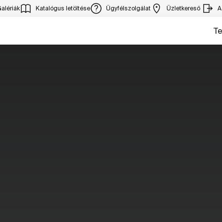
alériák
Katalógus letöltése
Ügyfélszolgálat
Üzletkereső
A
T