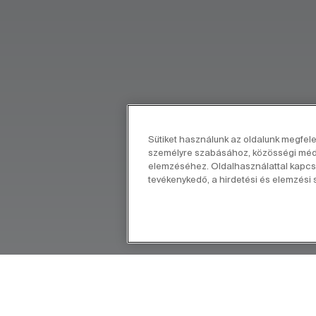
Sütiket használunk az oldalunk megfel
személyre szabásához, közösségi média
elemzéséhez. Oldalhasználattal kapcso
tevékenykedő, a hirdetési és elemzési s