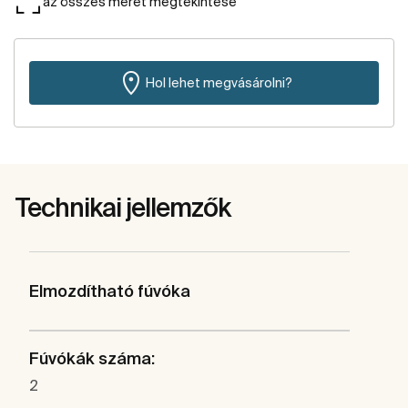
az összes méret megtekintése
Hol lehet megvásárolni?
Technikai jellemzők
Elmozdítható fúvóka
Fúvókák száma:
2