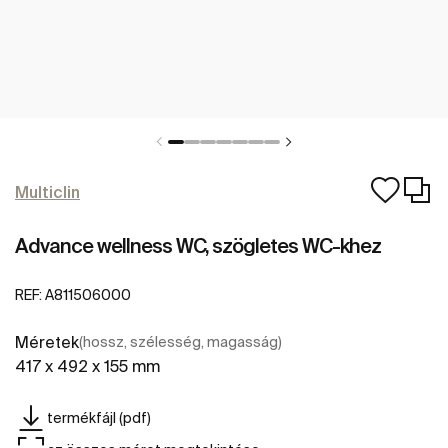
Multiclin
Advance wellness WC, szögletes WC-khez
REF:
A811506000
Méretek
(hossz, szélesség, magasság)
417 x 492 x 155 mm
termékfájl (pdf)