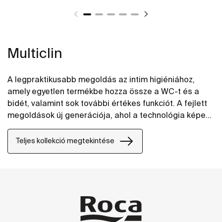
Multiclin
A legpraktikusabb megoldás az intim higiéniához,
amely egyetlen termékbe hozza össze a WC-t és a
bidét, valamint sok további értékes funkciót. A fejlett
megoldások új generációja, ahol a technológia képes
kiszolgálni a legextrémebb igényeket is.
Teljes kollekció megtekintése