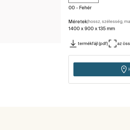
00 - Fehér
Méretek
(hossz, szélesség, m
1400 x 900 x 135 mm
termékfájl (pdf)
az ös