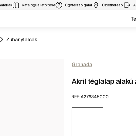
alériák
Katalógus letöltése
Ügyfélszolgálat
Üzletkereső
A
T
Ugrás
Zuhanytálcák
Granada
Akril téglalap alakú
REF:
A276345000