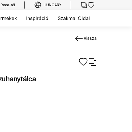
 Roca-ról
HUNGARY
ermékek
Inspiráció
Szakmai Oldal
Vissza
 zuhanytálca