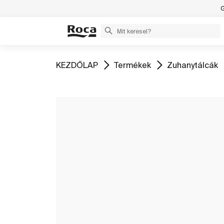
G
Ugrás
Ugrás
Ugrás
KEZDŐLAP
Termékek
Zuhanytálcák