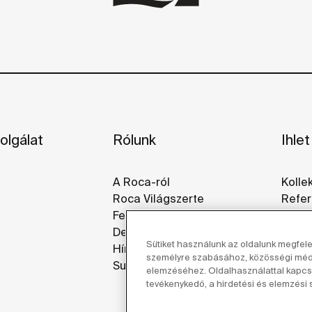
olgálat
Rólunk
Ihlet
A Roca-ról
Kolle
Roca Világszerte
Refer
Fenntarthatóság
Galér
Design És Innováció
Sütiket használunk az oldalunk megfel
Hírek
személyre szabásához, közösségi média
Suppliers
elemzéséhez. Oldalhasználattal kapcso
tevékenykedő, a hirdetési és elemzési s