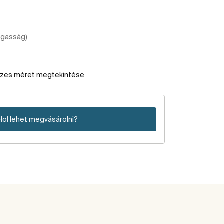
agasság)
szes méret megtekintése
Hol lehet megvásárolni?