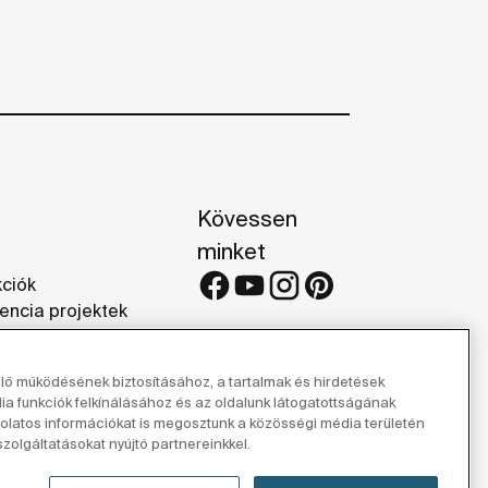
Kövessen
minket
kciók
encia projektek
iák
elő működésének biztosításához, a tartalmak és hirdetések
 funkciók felkínálásához és az oldalunk látogatottságának
latos információkat is megosztunk a közösségi média területén
zolgáltatásokat nyújtó partnereinkkel.