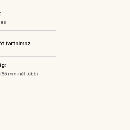
:
tes
ót tartalmaz
ég:
(65 mm-nél több)