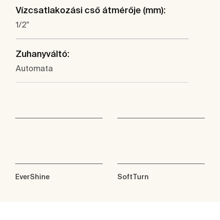
Vízcsatlakozási cső átmérője (mm):
1/2"
Zuhanyváltó:
Automata
EverShine
SoftTurn