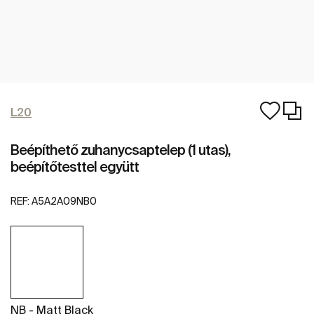
L20
Beépíthető zuhanycsaptelep (1 utas),
beépítőtesttel együtt
REF:
A5A2A09NB0
NB - Matt Black