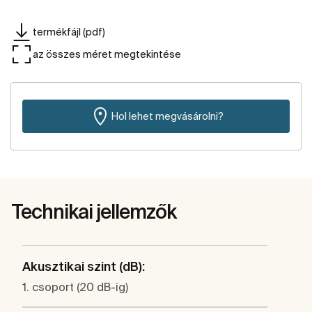
termékfájl (pdf)
az összes méret megtekintése
Hol lehet megvásárolni?
Technikai jellemzők
Akusztikai szint (dB):
1. csoport (20 dB-ig)