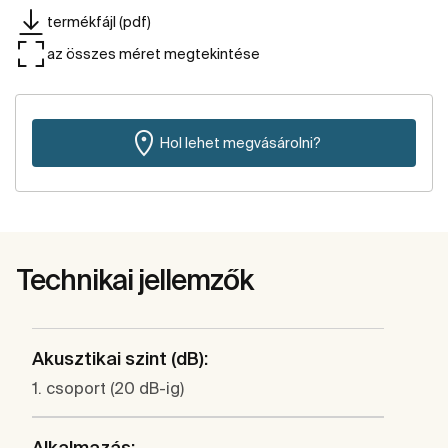
termékfájl (pdf)
az összes méret megtekintése
Hol lehet megvásárolni?
Technikai jellemzők
Akusztikai szint (dB):
1. csoport (20 dB-ig)
Alkalmazás: