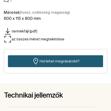
C2 -
Méretek
(hossz, szélesség, magasság)
600 x 115 x 800 mm
termékfájl (pdf)
az összes méret megtekintése
Hol lehet megvásárolni?
Technikai jellemzők