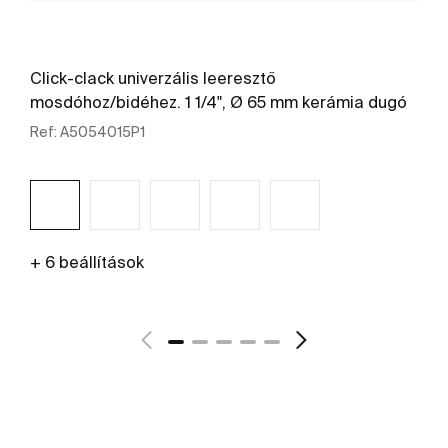
Click-clack univerzális leeresztő
mosdóhoz/bidéhez. 1 1/4", Ø 65 mm kerámia dugó
Ref:
A5054015P1
+ 6 beállítások
További részletek