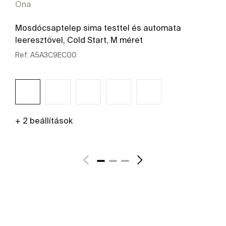
Ona
Mosdócsaptelep sima testtel és automata
leeresztővel, Cold Start, M méret
Ref:
A5A3C9EC00
+ 2 beállítások
További részletek