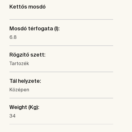
Kettős mosdó
Mosdó térfogata (l):
6.8
Rögzítő szett:
Tartozék
Tál helyzete:
Középen
Weight (Kg):
34