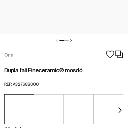
Ona
Dupla fali Fineceramic® mosdó
REF:
A32768B000