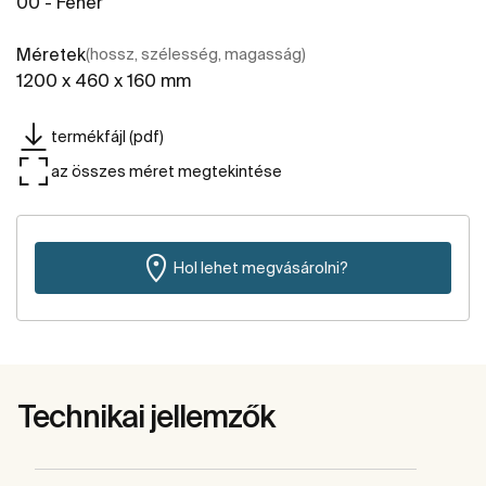
00 - Fehér
Méretek
(hossz, szélesség, magasság)
1200 x 460 x 160 mm
termékfájl (pdf)
az összes méret megtekintése
Hol lehet megvásárolni?
Technikai jellemzők