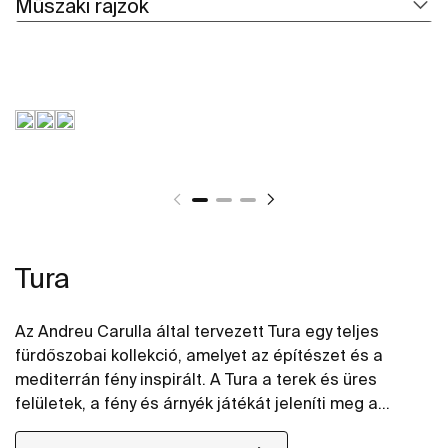
Műszaki rajzok
Tura
Az Andreu Carulla által tervezett Tura egy teljes
fürdőszobai kollekció, amelyet az építészet és a
mediterrán fény inspirált. A Tura a terek és üres
felületek, a fény és árnyék játékát jeleníti meg a
fürdőszoba elemein keresztül. Az innováció és a