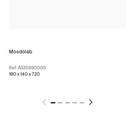
Mosdóláb
Ref:
A335990000
180 x 140 x 720
További részletek