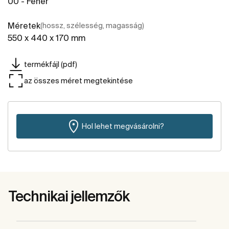
00 - Fehér
Méretek
(hossz, szélesség, magasság)
550 x 440 x 170 mm
termékfájl (pdf)
az összes méret megtekintése
Hol lehet megvásárolni?
Technikai jellemzők