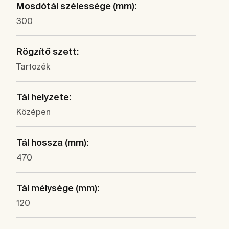
Mosdótál szélessége (mm):
300
Rögzítő szett:
Tartozék
Tál helyzete:
Középen
Tál hossza (mm):
470
Tál mélysége (mm):
120