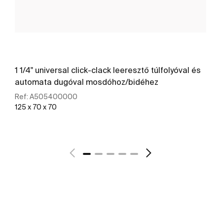
1 1/4" universal click-clack leeresztő túlfolyóval és
automata dugóval mosdóhoz/bidéhez
Ref:
A505400000
125 x 70 x 70
További részletek