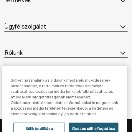
Termékek
Ügyfélszolgálat
Rólunk
Ihlet
Sütiket használunk az oldalunk megfelelő működésének
biztosításához, a tartalmak és hirdetések személyre
szabásához, közösségi média funkciók felkínálásához és
Kövessen minket
az oldalunk látogatottságának elemzéséhez.
Oldalhasználattal kapcsolatos információkat is megosztunk
a közösségi média területén tevékenykedő, a hirdetési és
elemzési szolgáltatásokat nyújtó partnereinkkel.
Adatvédelmi Tájékoztató
Jogi Nyilatkozat
Sütik beállítása
Összes süti elfogadása