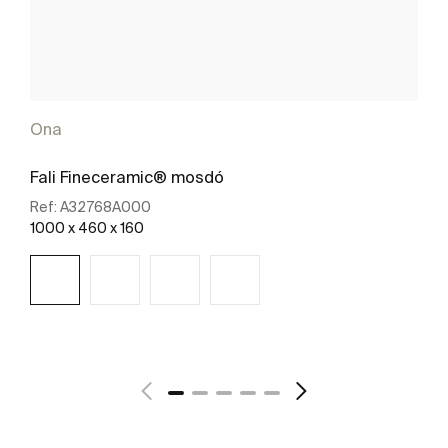
Ona
Fali Fineceramic® mosdó
Ref:
A32768A000
1000 x 460 x 160
További részletek