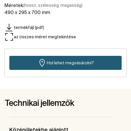
Méretek
(hossz, szélesség, magasság)
490 x 295 x 700 mm
termékfájl (pdf)
az összes méret megtekintése
Hol lehet megvásárolni?
Technikai jellemzők
Középületekbe ajánlott