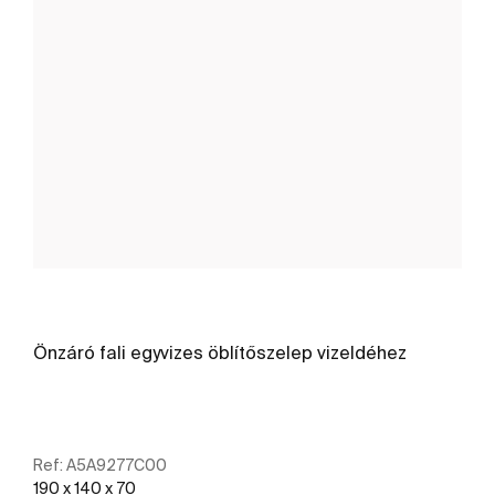
Önzáró fali egyvizes öblítőszelep vizeldéhez
Ref:
A5A9277C00
190 x 140 x 70