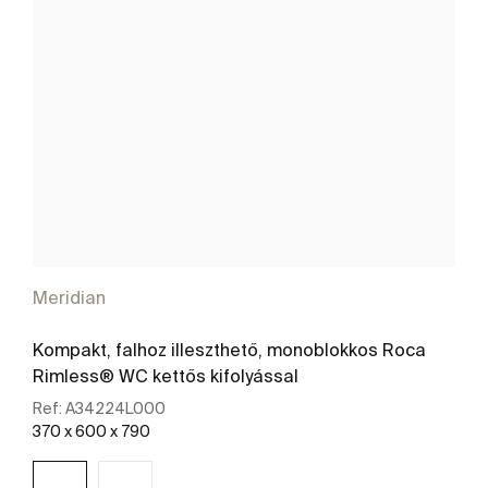
Meridian
Kompakt, falhoz illeszthető, monoblokkos Roca
Rimless® WC kettős kifolyással
Ref:
A34224L000
370 x 600 x 790