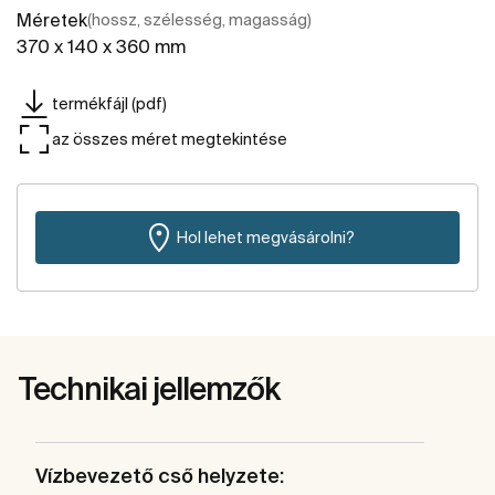
Méretek
(hossz, szélesség, magasság)
370 x 140 x 360 mm
termékfájl (pdf)
az összes méret megtekintése
Hol lehet megvásárolni?
Technikai jellemzők
Vízbevezető cső helyzete: