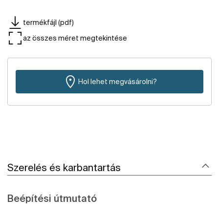
termékfájl (pdf)
az összes méret megtekintése
Hol lehet megvásárolni?
Szerelés és karbantartás
Beépítési útmutató