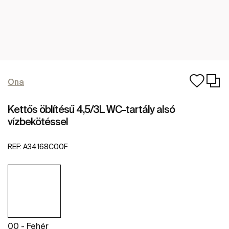
Ona
Kettős öblítésű 4,5/3L WC-tartály alsó
vízbekötéssel
REF:
A34168C00F
00 - Fehér