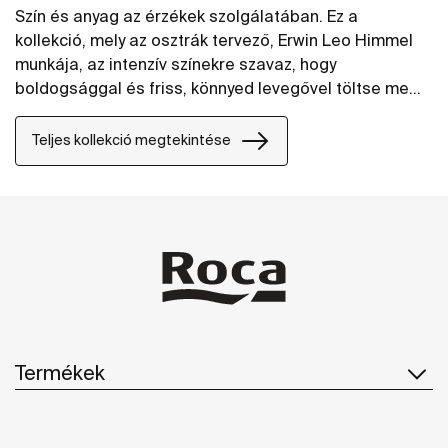
Szín és anyag az érzékek szolgálatában. Ez a
kollekció, mely az osztrák tervező, Erwin Leo Himmel
munkája, az intenzív színekre szavaz, hogy
boldogsággal és friss, könnyed levegővel töltse meg
a fürdőszobai teret. És ami még ennél is több, a
harmonikus formák és a textúrált felületek
Teljes kollekció megtekintése
megérintésért kiáltanak. Vincent Gregoire, a híres
Nelly ügynökség kreatív menedzsere, egy sor
színösszeállítást választott ki annak érdekében, hogy
ez a kollekció igazi ajándék legyen az érzékeknek.
Termékek