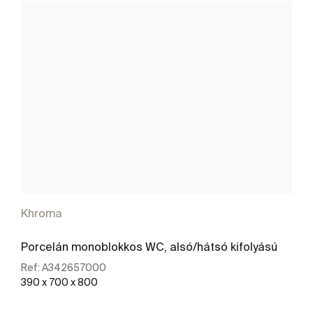
Khroma
Porcelán monoblokkos WC, alsó/hátsó kifolyású
Ref:
A342657000
390 x 700 x 800