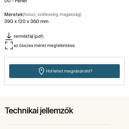
00 - Fehér
Méretek
(hossz, szélesség, magasság)
390 x 120 x 360 mm
termékfájl (pdf)
az összes méret megtekintése
Hol lehet megvásárolni?
Technikai jellemzők