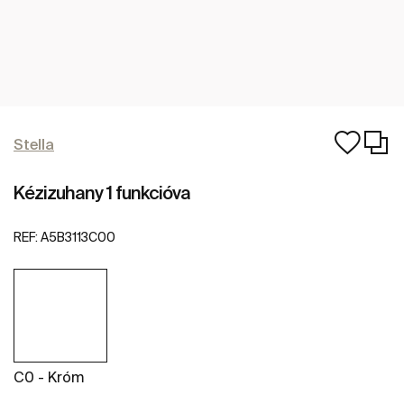
Stella
Kézizuhany 1 funkcióva
REF:
A5B3113C00
C0 - Króm