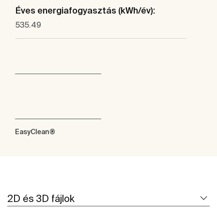
Éves energiafogyasztás (kWh/év):
535.49
EasyClean®
2D és 3D fájlok