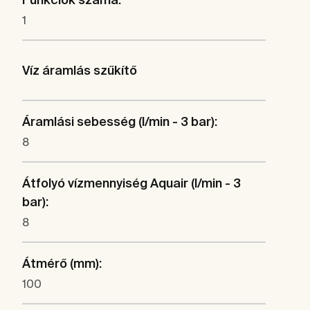
1
Víz áramlás szűkítő
Áramlási sebesség (l/min - 3 bar):
8
Átfolyó vízmennyiség Aquair (l/min - 3
bar):
8
Átmérő (mm):
100