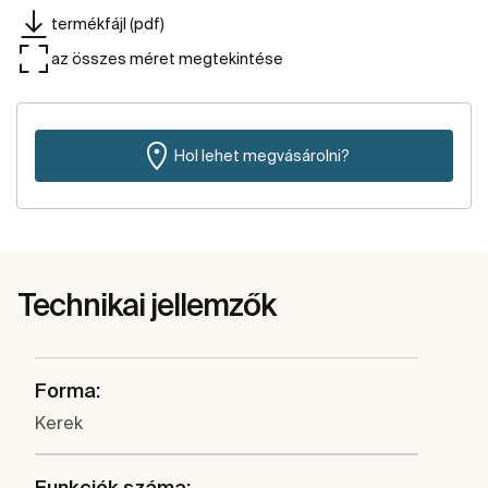
termékfájl (pdf)
az összes méret megtekintése
Hol lehet megvásárolni?
Technikai jellemzők
Forma:
Kerek
Funkciók száma: