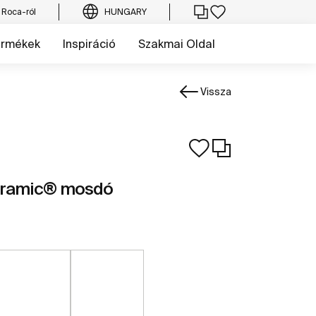
 Roca-ról
HUNGARY
ermékek
Inspiráció
Szakmai Oldal
Vissza
ceramic® mosdó