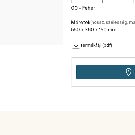
00 - Fehér
Méretek
(hossz, szélesség, m
550 x 360 x 150 mm
termékfájl (pdf)