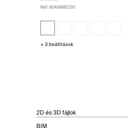
Ref:
A5A3A9EC00
+ 3 beállítások
További részletek
2D és 3D fájlok
BIM