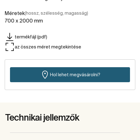
Méretek
(hossz, szélesség, magasság)
700 x 2000 mm
termékfájl (pdf)
az összes méret megtekintése
Hol lehet megvásárolni?
Technikai jellemzők