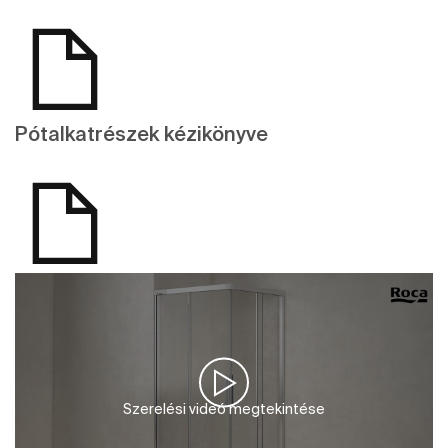
Pótalkatrészek kézikönyve
Szerelési videó megtekintése