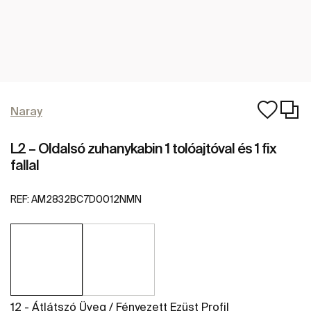
Naray
L2 – Oldalsó zuhanykabin 1 tolóajtóval és 1 fix
fallal
REF:
AM2832BC7D0012NMN
12 - Átlátszó Üveg / Fényezett Ezüst Profil