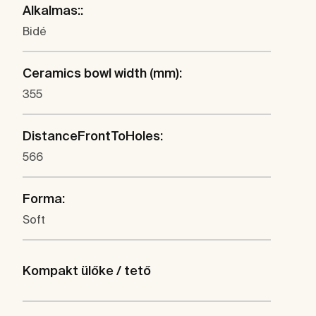
Alkalmas::
Bidé
Ceramics bowl width (mm):
355
DistanceFrontToHoles:
566
Forma:
Soft
Kompakt ülőke / tető