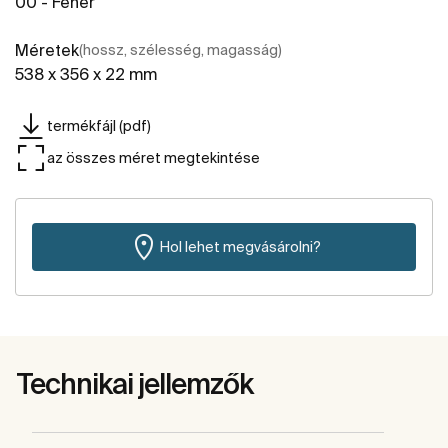
00 - Fehér
Méretek
(hossz, szélesség, magasság)
538 x 356 x 22 mm
termékfájl (pdf)
az összes méret megtekintése
Hol lehet megvásárolni?
Technikai jellemzők