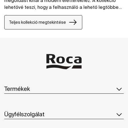
megoldást kínál a modern életterekhez. A kollekció
lehetővé teszi, hogy a felhasználó a lehető legtöbbet
hozza ki a térből, miközben bármely stílussal
könnyedén vegyíthető.
Teljes kollekció megtekintése
Termékek
Ügyfélszolgálat