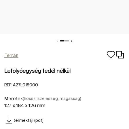
Terran
Lefolyóegység fedél nélkül
REF:
A27L018000
Méretek
(hossz, szélesség, magasság)
127 x 184 x 126 mm
termékfájl (pdf)