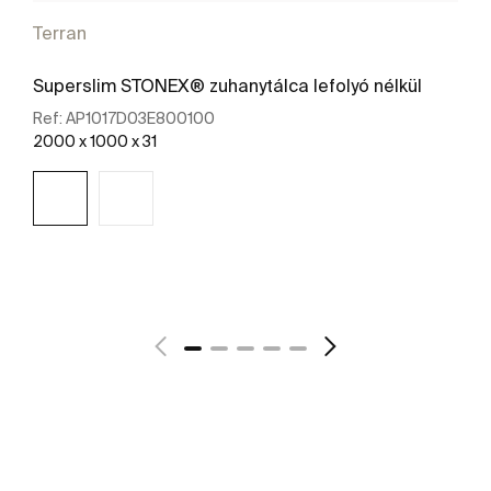
Terran
Superslim STONEX® zuhanytálca lefolyó nélkül
Ref:
AP1017D03E800100
2000 x 1000 x 31
További részletek