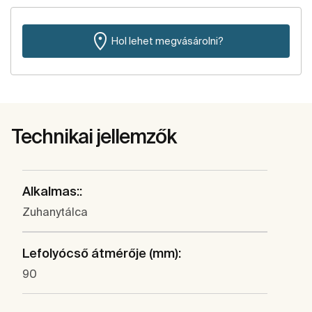
Hol lehet megvásárolni?
Technikai jellemzők
Alkalmas::
Zuhanytálca
Lefolyócső átmérője (mm):
90