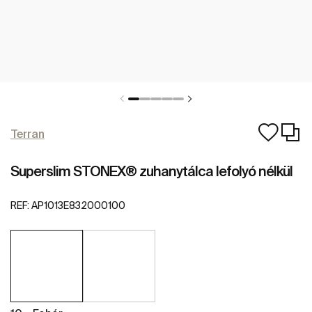
Terran
Superslim STONEX® zuhanytálca lefolyó nélkül
REF:
AP1013E832000100