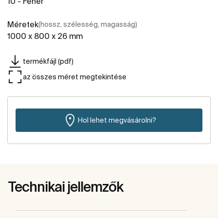
10 - Fehér
Méretek
(hossz, szélesség, magasság)
1000 x 800 x 26 mm
termékfájl (pdf)
az összes méret megtekintése
Hol lehet megvásárolni?
Technikai jellemzők