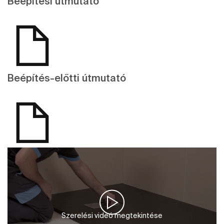
Beépítési útmutató
Beépítés-előtti útmutató
Szerelési videó megtekintése