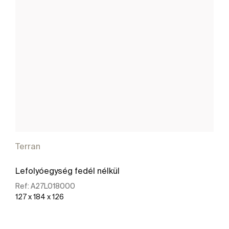
Terran
Lefolyóegység fedél nélkül
Ref:
A27L018000
127 x 184 x 126
További részletek