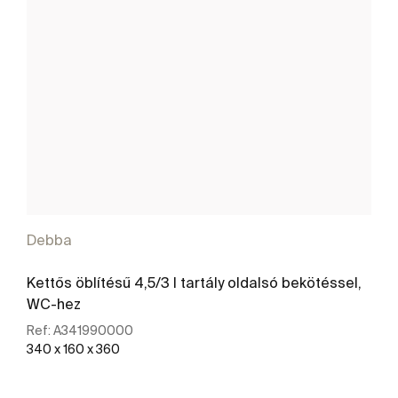
Debba
Kettős öblítésű 4,5/3 l tartály oldalsó bekötéssel,
WC-hez
Ref:
A341990000
340 x 160 x 360