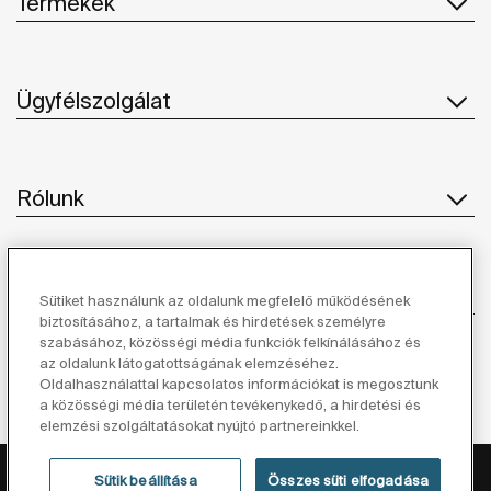
Termékek
Ügyfélszolgálat
Rólunk
Ihlet
Sütiket használunk az oldalunk megfelelő működésének
biztosításához, a tartalmak és hirdetések személyre
szabásához, közösségi média funkciók felkínálásához és
Kövessen minket
az oldalunk látogatottságának elemzéséhez.
Oldalhasználattal kapcsolatos információkat is megosztunk
a közösségi média területén tevékenykedő, a hirdetési és
elemzési szolgáltatásokat nyújtó partnereinkkel.
Adatvédelmi Tájékoztató
Jogi Nyilatkozat
Sütik beállítása
Összes süti elfogadása