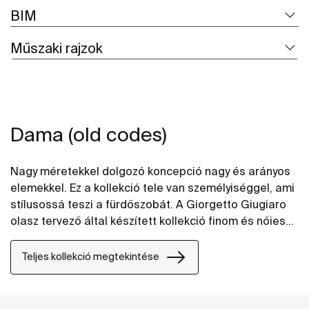
BIM
Műszaki rajzok
Dama (old codes)
Nagy méretekkel dolgozó koncepció nagy és arányos
elemekkel. Ez a kollekció tele van személyiséggel, ami
stílusossá teszi a fürdőszobát. A Giorgetto Giugiaro
olasz tervező által készített kollekció finom és nőies
formái édesek, melegek és hívogatók.
Teljes kollekció megtekintése