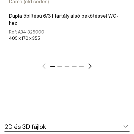
Dama (old codes)
Dupla öblítésű 6/3 l tartály alsó bekötéssel WC-
hez
Ref:
A341325000
405 x 170 x 355
További részletek
2D és 3D fájlok