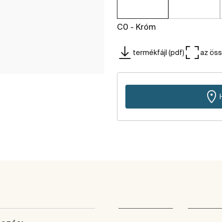
C0 - Króm
termékfájl (pdf)
az ös