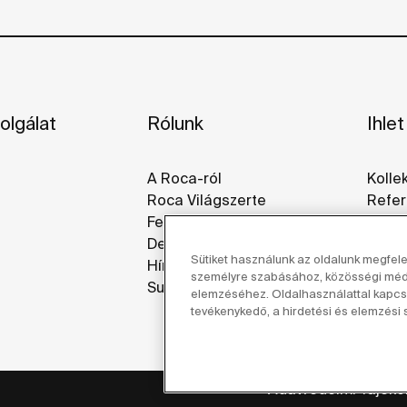
olgálat
Rólunk
Ihlet
A Roca-ról
Kolle
Roca Világszerte
Refer
Fenntarthatóság
Galér
Design És Innováció
Sütiket használunk az oldalunk megfel
Hírek
személyre szabásához, közösségi média
Suppliers
elemzéséhez. Oldalhasználattal kapcso
tevékenykedő, a hirdetési és elemzési s
Adatvédelmi Tájéko