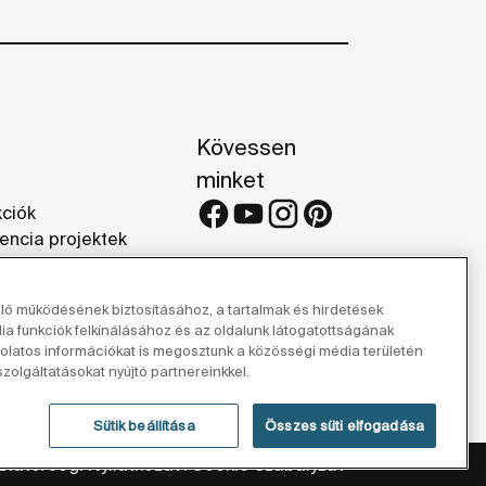
Kövessen
minket
kciók
encia projektek
iák
elő működésének biztosításához, a tartalmak és hirdetések
 funkciók felkínálásához és az oldalunk látogatottságának
latos információkat is megosztunk a közösségi média területén
zolgáltatásokat nyújtó partnereinkkel.
Sütik beállítása
Összes süti elfogadása
ztató
Jogi Nyilatkozat
Cookie Szabályzat