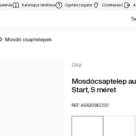
alériák
Katalógus letöltése
Ügyfélszolgálat
Üzletkereső
A
T
Ugrás
Mosdó csaptelepek
Ona
Mosdócsaptelep aut
Start, S méret
REF:
A5A309EC00