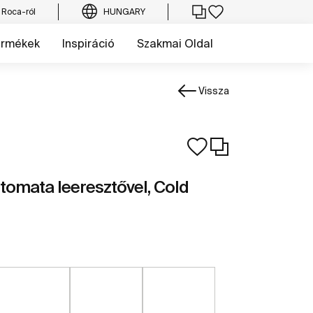
 Roca-ról
HUNGARY
ermékek
Inspiráció
Szakmai Oldal
Vissza
omata leeresztővel, Cold