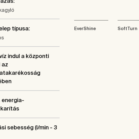
mazás:
agyló
lep típusa:
EverShine
SoftTurn
os
víz indul a központi
l az
iatakarékosság
ében
s energia-
karítás
si sebesség (l/min - 3