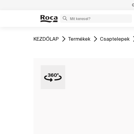
G
Ugrás
Ugrás
Ugrás
KEZDŐLAP
Termékek
Csaptelepek