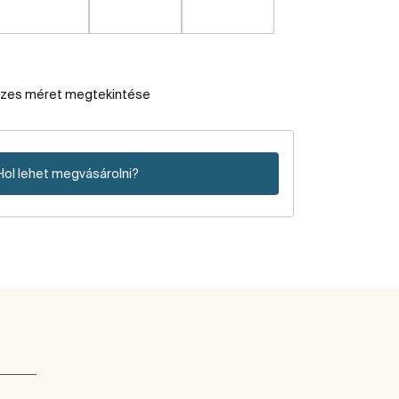
szes méret megtekintése
Hol lehet megvásárolni?