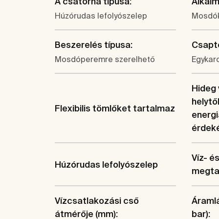
A csatorna típusa:
Alkal
Húzórudas lefolyószelep
Mosdók
Beszerelés típusa:
Csapte
Mosdóperemre szerelhető
Egykar
Hideg 
helytő
Flexibilis tömlőket tartalmaz
energ
érdek
Víz- é
Húzórudas lefolyószelep
megta
Vízcsatlakozási cső
Áramlá
átmérője (mm):
bar):