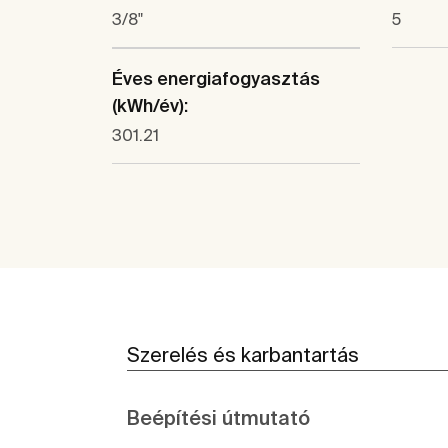
3/8"
5
Éves energiafogyasztás
(kWh/év):
301.21
Szerelés és karbantartás
Beépítési útmutató