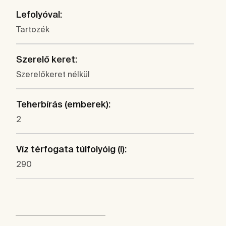
Lefolyóval:
Tartozék
Szerelő keret:
Szerelőkeret nélkül
Teherbírás (emberek):
2
Víz térfogata túlfolyóig (l):
290