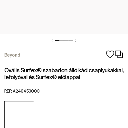
Beyond
Ovális Surfex® szabadon álló kád csaplyukakkal,
lefolyóval és Surfex® előlappal
REF:
A248453000