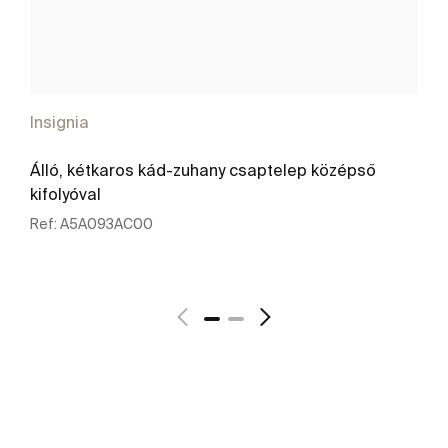
Insignia
Álló, kétkaros kád-zuhany csaptelep középső
kifolyóval
Ref:
A5A093AC00
További részletek