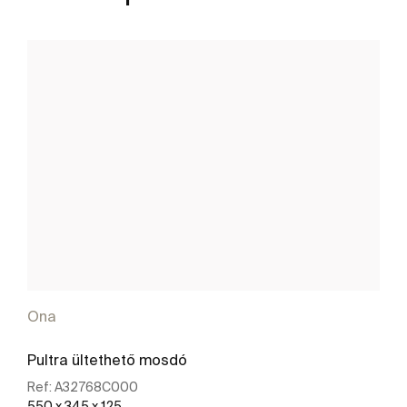
Ona
Pultra ültethető mosdó
Ref:
A32768C000
550 x 345 x 125