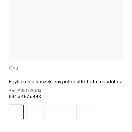
Ona
Egyfiókos alsószekrény pultra ültethető mosdóhoz
Ref:
A851726513
994 x 457 x 443