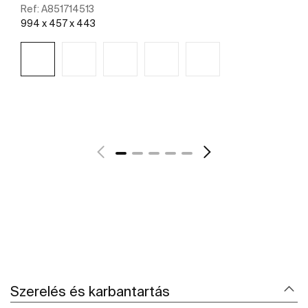
Ref:
A851714513
994 x 457 x 443
További részletek
Szerelés és karbantartás