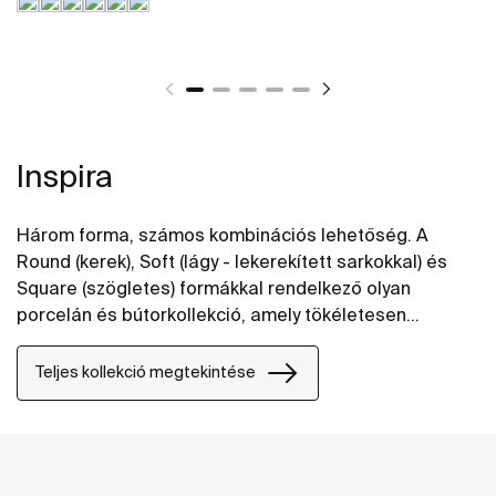
Inspira
Három forma, számos kombinációs lehetőség. A
Round (kerek), Soft (lágy - lekerekített sarkokkal) és
Square (szögletes) formákkal rendelkező olyan
porcelán és bútorkollekció, amely tökéletesen
kombinálható s bármely fürdőszobastílushoz kiválóan
alkalmazkodik.
Teljes kollekció megtekintése