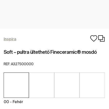
Inspira
Soft – pultra ültethető Fineceramic® mosdó
REF:
A327500000
00 - Fehér