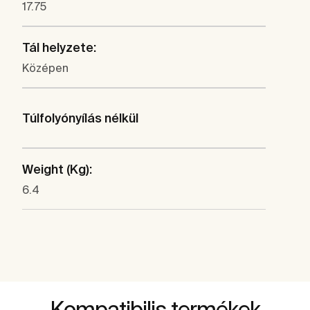
17.75
Tál helyzete:
Középen
Túlfolyónyílás nélkül
Weight (Kg):
6.4
Kompatibilis termékek