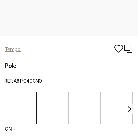
Tempo
Polc
REF:
A817040CN0
CN -