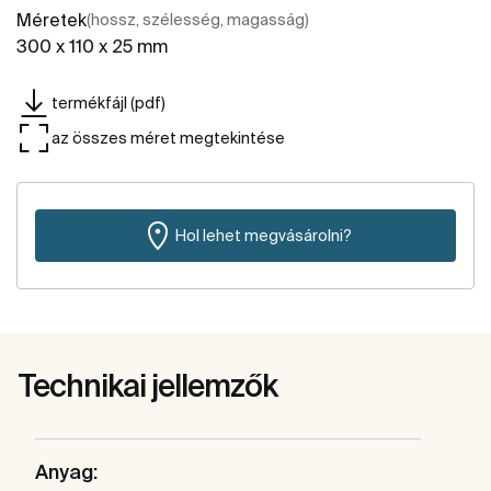
Méretek
(hossz, szélesség, magasság)
300 x 110 x 25 mm
termékfájl (pdf)
az összes méret megtekintése
Hol lehet megvásárolni?
Technikai jellemzők
Anyag: