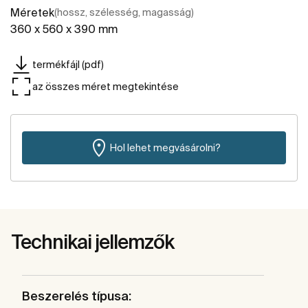
Méretek
(hossz, szélesség, magasság)
360 x 560 x 390 mm
termékfájl (pdf)
az összes méret megtekintése
Hol lehet megvásárolni?
Technikai jellemzők
Beszerelés típusa: