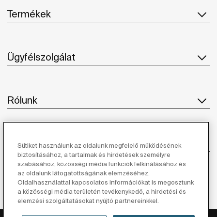
Termékek
Ügyfélszolgálat
Rólunk
Ihlet
Sütiket használunk az oldalunk megfelelő működésének
biztosításához, a tartalmak és hirdetések személyre
szabásához, közösségi média funkciók felkínálásához és
Kövessen minket
az oldalunk látogatottságának elemzéséhez.
Oldalhasználattal kapcsolatos információkat is megosztunk
a közösségi média területén tevékenykedő, a hirdetési és
elemzési szolgáltatásokat nyújtó partnereinkkel.