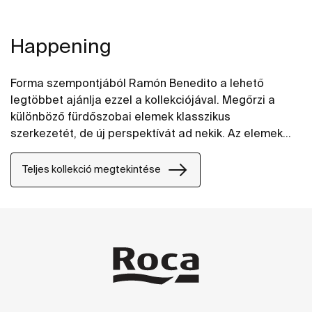
Happening
Forma szempontjából Ramón Benedito a lehető
legtöbbet ajánlja ezzel a kollekciójával. Megőrzi a
különböző fürdőszobai elemek klasszikus
szerkezetét, de új perspektívát ad nekik. Az elemek
kompaktak, formájuk pedig lényegretörő.
Egyszerűségük zavartalan teret teremt, amely a
Teljes kollekció megtekintése
fürdőszoba tágasságát alapjellemzőjeként és
funkcionalitásaként hangsúlyozza.