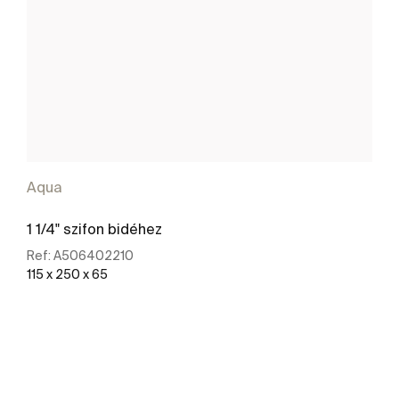
Aqua
1 1/4" szifon bidéhez
Ref:
A506402210
115 x 250 x 65
További részletek