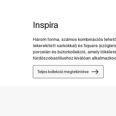
Inspira
Három forma, számos kombinációs lehetősé
lekerekített sarkokkal) és Square (szögle
porcelán és bútorkollekció, amely tökéle
fürdőszobastílushoz kiválóan alkalmazkod
Teljes kollekció megtekintése