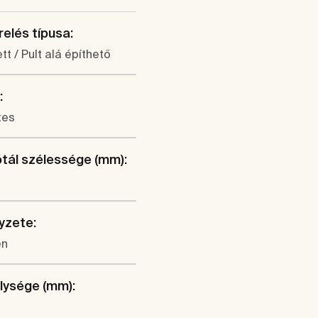
elés típusa:
tt / Pult alá építhető
:
tes
tál szélessége (mm):
lyzete:
en
lysége (mm):