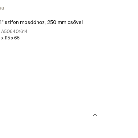
ua
/4" szifon mosdóhoz, 250 mm csővel
:
A506401614
x 115 x 65
További részletek