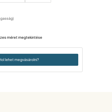
agasság)
szes méret megtekintése
Hol lehet megvásárolni?