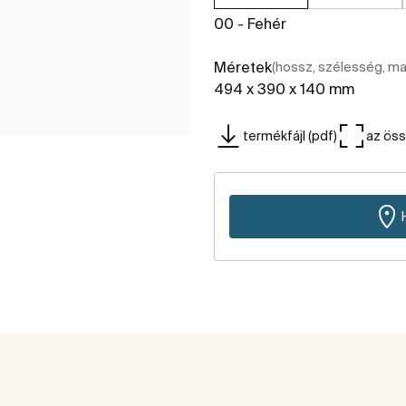
00 - Fehér
Méretek
(hossz, szélesség, m
494 x 390 x 140 mm
termékfájl (pdf)
az ös