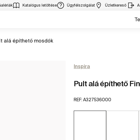
alériák
Katalógus letöltése
Ügyfélszolgálat
Üzletkereső
A
T
rás
lt alá építhető mosdók
Inspira
Pult alá építhető 
REF:
A327536000