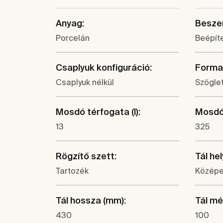
Anyag:
Beszer
Porcelán
Beépíte
Csaplyuk konfiguráció:
Forma
Csaplyuk nélkül
Szögle
Mosdó térfogata (l):
Mosdó
13
325
Rögzítő szett:
Tál he
Tartozék
Közép
Tál hossza (mm):
Tál mé
430
100