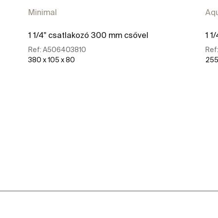
Minimal
Aq
1 1/4" csatlakozó 300 mm csővel
1 1
Ref:
A506403810
Ref
380 x 105 x 80
255 
További részletek