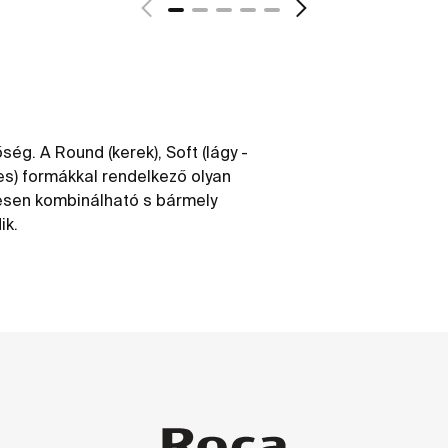
g. A Round (kerek), Soft (lágy -
tes) formákkal rendelkező olyan
tesen kombinálható s bármely
ik.