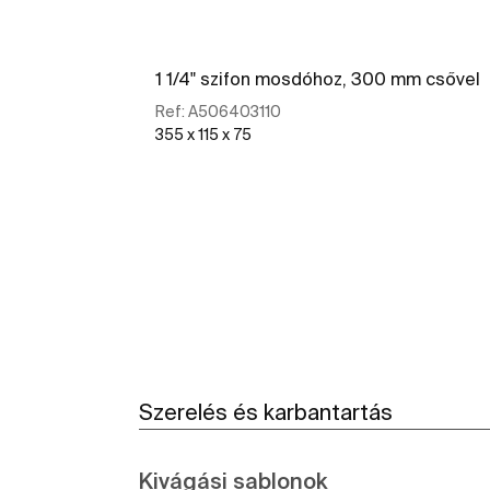
1 1/4" szifon mosdóhoz, 300 mm csővel
Ref:
A506403110
355 x 115 x 75
További részletek
Szerelés és karbantartás
Kivágási sablonok