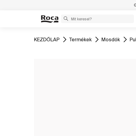
G
Ugrás
Ugrás
Ugrás
Ug
KEZDŐLAP
Termékek
Mosdók
Pu