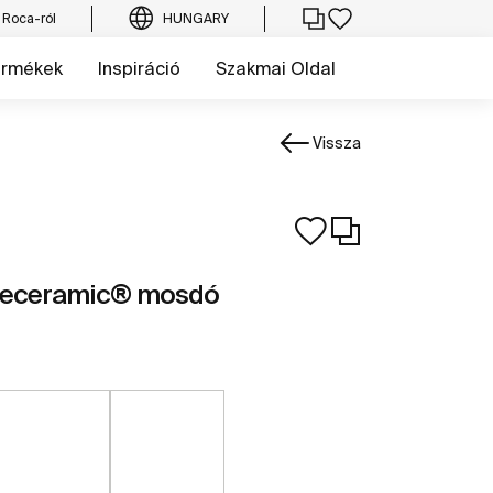
 Roca-ról
HUNGARY
ermékek
Inspiráció
Szakmai Oldal
Vissza
Fineceramic® mosdó