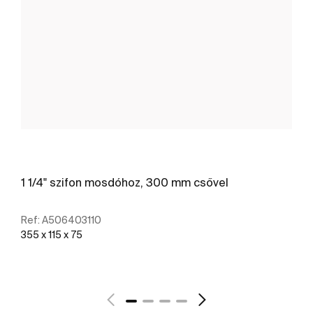
1 1/4" szifon mosdóhoz, 300 mm csővel
Ref:
A506403110
355 x 115 x 75
További részletek