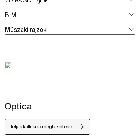
2D és 3D fájlok
BIM
Műszaki rajzok
Optica
Teljes kollekció megtekintése