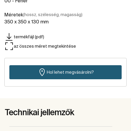
00 - Fehér
Méretek
(hossz, szélesség, magasság)
350 x 350 x 130 mm
termékfájl (pdf)
az összes méret megtekintése
Hol lehet megvásárolni?
Technikai jellemzők