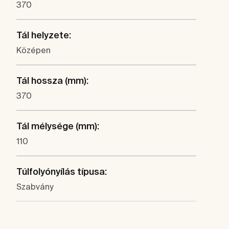
370
Tál helyzete:
Középen
Tál hossza (mm):
370
Tál mélysége (mm):
110
Túlfolyónyílás típusa:
Szabvány