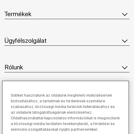
Termékek
Ügyfélszolgálat
Rólunk
Ihlet
Sütiket használunk az oldalunk megfelelő működésének
biztosításához, a tartalmak és hirdetések személyre
szabásához, közösségi média funkciók felkínálásához és
Kövessen minket
az oldalunk látogatottságának elemzéséhez.
Oldalhasználattal kapcsolatos információkat is megosztunk
a közösségi média területén tevékenykedő, a hirdetési és
elemzési szolgáltatásokat nyújtó partnereinkkel.