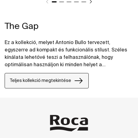
The Gap
Ez a kollekció, melyet Antonio Bullo tervezett,
egyszerre ad kompakt és funkcionális stílust. Széles
kínálata lehetővé teszi a felhasználónak, hogy
optimálisan használjon ki minden helyet a
fürdőszobában. Modern és stílusos vonalai intelligens
választássá teszik.
Teljes kollekció megtekintése