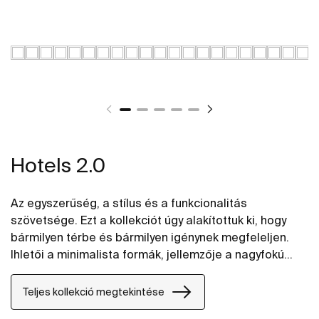
Hotels 2.0
Az egyszerűség, a stílus és a funkcionalitás
szövetsége. Ezt a kollekciót úgy alakítottuk ki, hogy
bármilyen térbe és bármilyen igénynek megfeleljen.
Ihletői a minimalista formák, jellemzője a nagyfokú
rugalmasság. Megoldás lehet mind kicsi, mind nagy
projektekben, akár közösségi, akár
Teljes kollekció megtekintése
magánfelhasználásra.