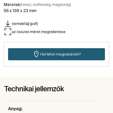
Méretek
(hossz, szélesség, magasság)
56 x 139 x 23 mm
termékfájl (pdf)
az összes méret megtekintése
Hol lehet megvásárolni?
Technikai jellemzők
Anyag: