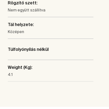
Rögzítő szett:
Nem együtt szállítva
Tál helyzete:
Középen
Túlfolyónyílás nélkül
Weight (Kg):
4.1