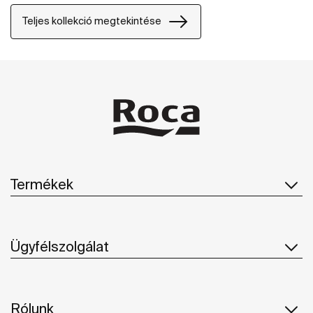
kombinálható s bármely fürdőszobastílushoz kiválóan
alkalmazkodik.
Teljes kollekció megtekintése
Termékek
Ügyfélszolgálat
Rólunk