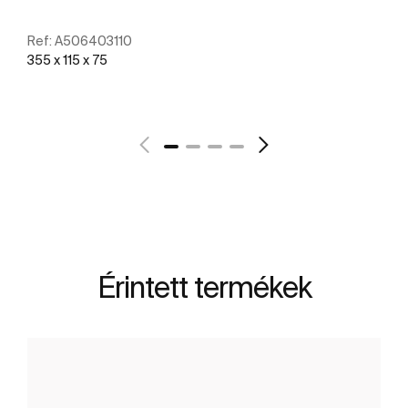
Ref:
A506403110
355 x 115 x 75
További részletek
Érintett termékek