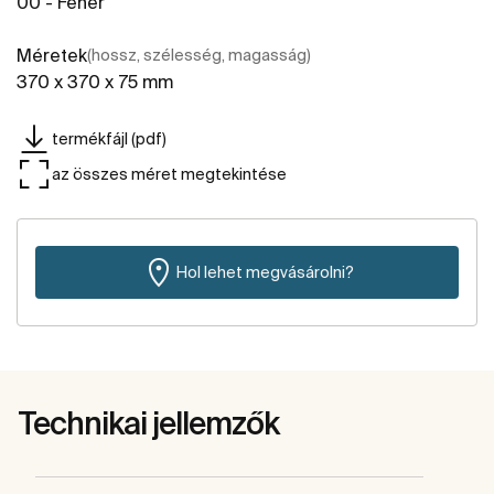
00 - Fehér
Méretek
(hossz, szélesség, magasság)
370 x 370 x 75 mm
termékfájl (pdf)
az összes méret megtekintése
Hol lehet megvásárolni?
Technikai jellemzők