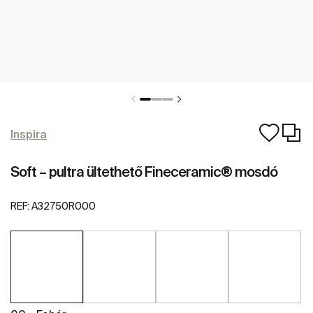
Inspira
Soft – pultra ültethető Fineceramic® mosdó
REF:
A32750R000