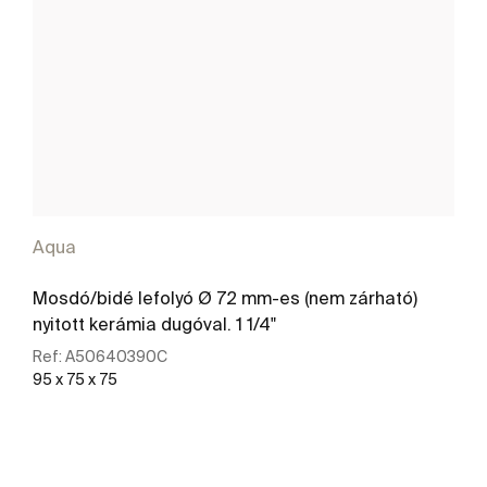
Aqua
Mosdó/bidé lefolyó Ø 72 mm-es (nem zárható)
nyitott kerámia dugóval. 1 1/4"
Ref:
A50640390C
95 x 75 x 75
További részletek