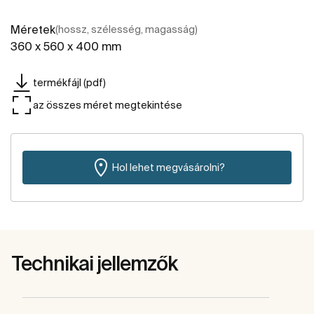
Méretek
(hossz, szélesség, magasság)
360 x 560 x 400 mm
termékfájl (pdf)
az összes méret megtekintése
Hol lehet megvásárolni?
Technikai jellemzők