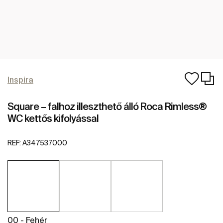
Inspira
Square – falhoz illeszthető álló Roca Rimless®
WC kettős kifolyással
REF:
A347537000
00 - Fehér