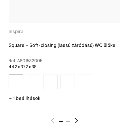
Inspira
Square – Soft-closing (lassú záródású) WC ülőke
Ref:
A80153200B
442 x 372 x 38
+ 1 beállítások
További részletek