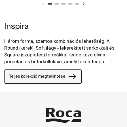
Inspira
Három forma, számos kombinációs lehetőség. A
Round (kerek), Soft (lágy - lekerekített sarkokkal) és
Square (szögletes) formákkal rendelkező olyan
porcelán és bútorkollekció, amely tökéletesen
kombinálható s bármely fürdőszobastílushoz kiválóan
alkalmazkodik.
Teljes kollekció megtekintése