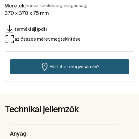
Méretek
(hossz, szélesség, magasság)
370 x 370 x 75 mm
termékfájl (pdf)
az összes méret megtekintése
Hol lehet megvásárolni?
Technikai jellemzők
Anyag: