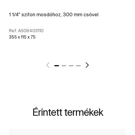
1 1/4" szifon mosdóhoz, 300 mm csővel
Ref:
A506403110
355 x 115 x 75
További részletek
Érintett termékek