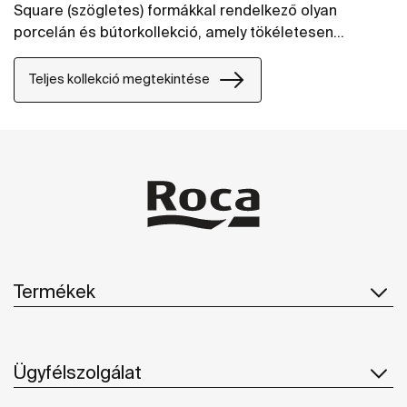
Square (szögletes) formákkal rendelkező olyan
porcelán és bútorkollekció, amely tökéletesen
kombinálható s bármely fürdőszobastílushoz kiválóan
alkalmazkodik.
Teljes kollekció megtekintése
Termékek
Ügyfélszolgálat