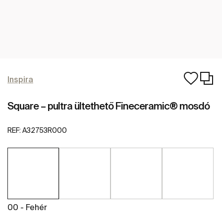
Inspira
Square – pultra ültethető Fineceramic® mosdó
REF:
A32753R000
00 - Fehér