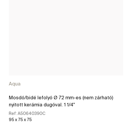
Aqua
Mosdó/bidé lefolyó Ø 72 mm-es (nem zárható)
nyitott kerámia dugóval. 1 1/4"
Ref:
A50640390C
95 x 75 x 75