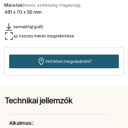
Méretek
(hossz, szélesség, magasság)
481 x 70 x 56 mm
termékfájl (pdf)
az összes méret megtekintése
Hol lehet megvásárolni?
Technikai jellemzők
Alkalmas::