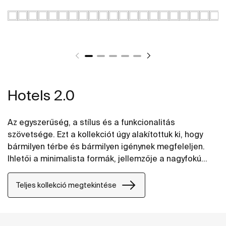
Hotels 2.0
Az egyszerűség, a stílus és a funkcionalitás
szövetsége. Ezt a kollekciót úgy alakítottuk ki, hogy
bármilyen térbe és bármilyen igénynek megfeleljen.
Ihletői a minimalista formák, jellemzője a nagyfokú
rugalmasság. Megoldás lehet mind kicsi, mind nagy
projektekben, akár közösségi, akár
Teljes kollekció megtekintése
magánfelhasználásra.