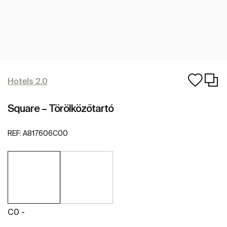
Hotels 2.0
Square – Törölközőtartó
REF:
A817606C00
C0 -