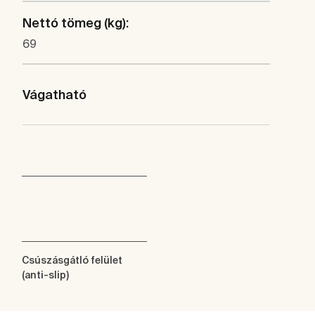
Nettó tömeg (kg):
69
Vágatható
Csúszásgátló felület
(anti-slip)