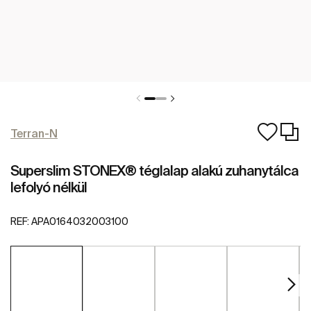
Terran-N
Superslim STONEX® téglalap alakú zuhanytálca
lefolyó nélkül
REF:
APA0164032003100