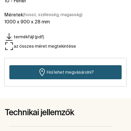
10 - Fehér
Méretek
(hossz, szélesség, magasság)
1000 x 900 x 28 mm
termékfájl (pdf)
az összes méret megtekintése
Hol lehet megvásárolni?
Technikai jellemzők