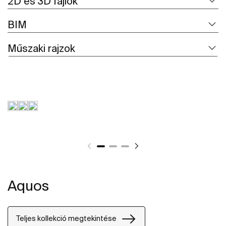
2D és 3D fájlok
BIM
Műszaki rajzok
Aquos
Teljes kollekció megtekintése