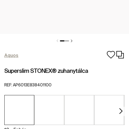
Aquos
Superslim STONEX® zuhanytálca
REF:
AP6013E838401100