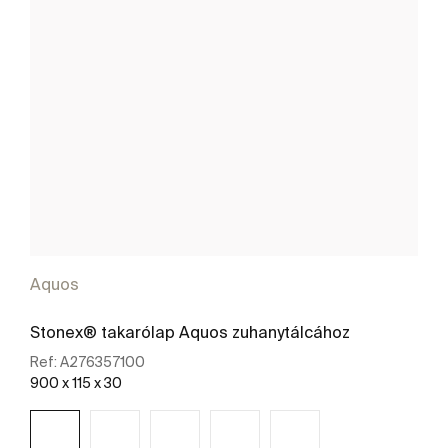
Aquos
Stonex® takarólap Aquos zuhanytálcához
Ref:
A276357100
900 x 115 x 30