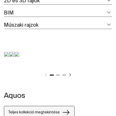
2D és 3D fájlok
BIM
Műszaki rajzok
Aquos
Teljes kollekció megtekintése