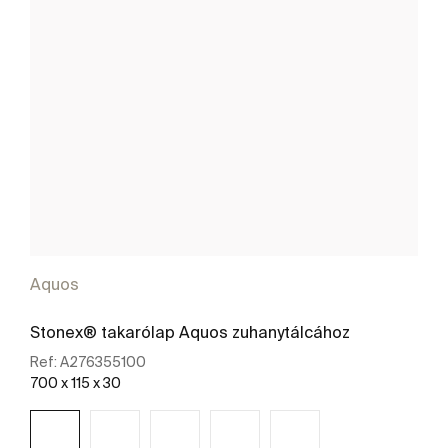
Aquos
Stonex® takarólap Aquos zuhanytálcához
Ref:
A276355100
700 x 115 x 30