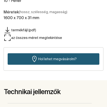
10 - Fehér
Méretek
(hossz, szélesség, magasság)
1600 x 700 x 31 mm
termékfájl (pdf)
az összes méret megtekintése
Hol lehet megvásárolni?
Technikai jellemzők