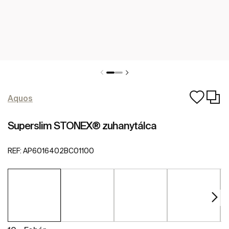
Aquos
Superslim STONEX® zuhanytálca
REF:
AP6016402BC01100