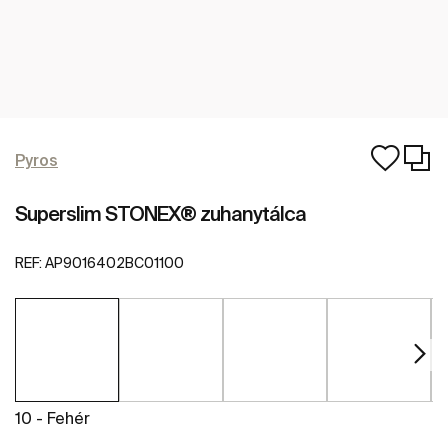
Pyros
Superslim STONEX® zuhanytálca
REF:
AP9016402BC01100
10 - Fehér