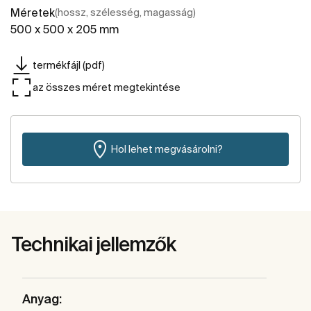
Méretek
(hossz, szélesség, magasság)
500 x 500 x 205 mm
termékfájl (pdf)
az összes méret megtekintése
Hol lehet megvásárolni?
Technikai jellemzők
Anyag: