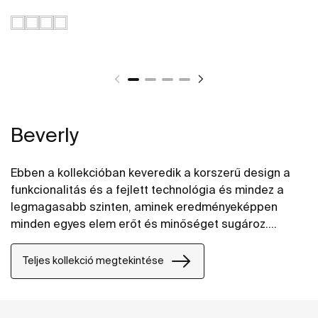
Beverly
Ebben a kollekcióban keveredik a korszerű design a
funkcionalitás és a fejlett technológia és mindez a
legmagasabb szinten, aminek eredményeképpen
minden egyes elem erőt és minőséget sugároz.
Józanság és erőteljesség a kényelem szolgálatában.
Teljes kollekció megtekintése