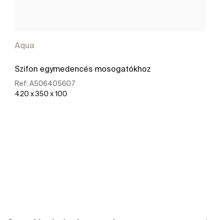
Aqua
Szifon egymedencés mosogatókhoz
Ref:
A506405607
420 x 350 x 100
További részletek