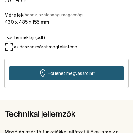
00 - Fehér
Méretek
(hossz, szélesség, magasság)
430 x 485 x 155 mm
termékfájl (pdf)
az összes méret megtekintése
Hol lehet megvásárolni?
Technikai jellemzők
Mosó és szárító funkciókkal ellátott ülőke, amely a