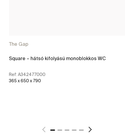
The Gap
Square – hátsó kifolyású monoblokkos WC
Ref:
A342477000
365 x 650 x 790
További részletek