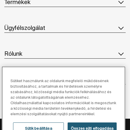
Termékek
Ügyfélszolgálat
Rólunk
Ihlet
Sütiket használunk az oldalunk megfelelő működésének
biztosításához, a tartalmak és hirdetések személyre
szabásához, közösségi média funkciók felkínálásához és
Kövessen minket
az oldalunk látogatottságának elemzéséhez.
Oldalhasználattal kapcsolatos információkat is megosztunk
a közösségi média területén tevékenykedő, a hirdetési és
elemzési szolgáltatásokat nyújtó partnereinkkel.
Adatvédelmi Tájékoztató
Jogi Nyilatkozat
Sütik beállítása
Összes süti elfogadása