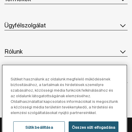
Ügyfélszolgálat
Rólunk
Ihlet
Sütiket használunk az oldalunk megfelelő működésének
biztosításához, a tartalmak és hirdetések személyre
szabásához, közösségi média funkciók felkínálásához és
Kövessen minket
az oldalunk látogatottságának elemzéséhez.
Oldalhasználattal kapcsolatos információkat is megosztunk
a közösségi média területén tevékenykedő, a hirdetési és
elemzési szolgáltatásokat nyújtó partnereinkkel.
Adatvédelmi Tájékoztató
Jogi Nyilatkozat
Sütik beállítása
Összes süti elfogadása
Cookie Szabályzat