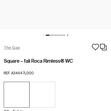
The Gap
Square – fali Roca Rimless® WC
REF:
A34647L000