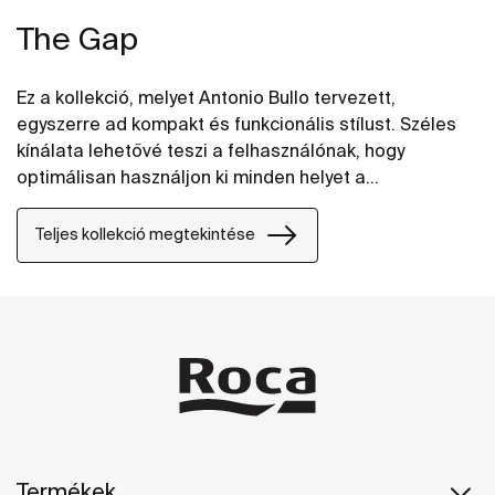
The Gap
Ez a kollekció, melyet Antonio Bullo tervezett,
egyszerre ad kompakt és funkcionális stílust. Széles
kínálata lehetővé teszi a felhasználónak, hogy
optimálisan használjon ki minden helyet a
fürdőszobában. Modern és stílusos vonalai intelligens
választássá teszik.
Teljes kollekció megtekintése
Termékek