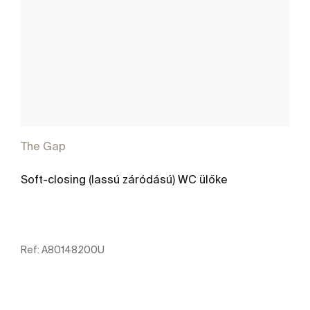
The Gap
Soft-closing (lassú záródású) WC ülőke
Ref:
A80148200U
További részletek