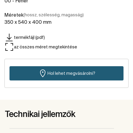
00 - Fehér
Méretek
(hossz, szélesség, magasság)
350 x 540 x 400 mm
termékfájl (pdf)
az összes méret megtekintése
Hol lehet megvásárolni?
Technikai jellemzők